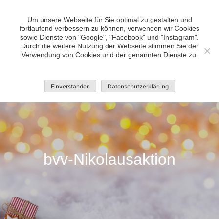
Skip
bvv Bad Bramstedt •
to
Um unsere Webseite für Sie optimal zu gestalten und
Wir tun was, mach doch mit!
fortlaufend verbessern zu können, verwenden wir Cookies
content
sowie Dienste von "Google", "Facebook" und "Instagram".
Durch die weitere Nutzung der Webseite stimmen Sie der
Verwendung von Cookies und der genannten Dienste zu.
Einverstanden
Datenschutzerklärung
bvv-Nikolausaktion