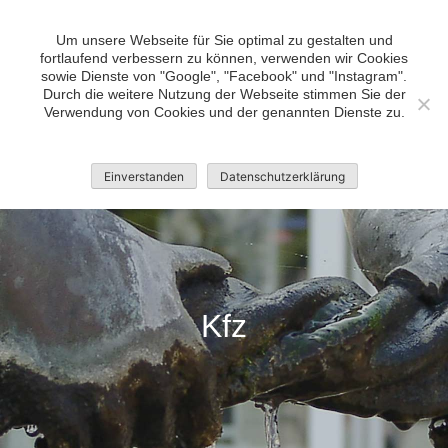
Skip
bvv Bad Bramstedt •
to
Um unsere Webseite für Sie optimal zu gestalten und
Wir tun was, mach doch mit!
fortlaufend verbessern zu können, verwenden wir Cookies
content
sowie Dienste von "Google", "Facebook" und "Instagram".
Durch die weitere Nutzung der Webseite stimmen Sie der
Verwendung von Cookies und der genannten Dienste zu.
Einverstanden
Datenschutzerklärung
Kfz