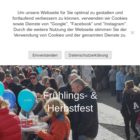
Skip
bvv Bad Bramstedt •
to
Um unsere Webseite für Sie optimal zu gestalten und
Wir tun was, mach doch mit!
fortlaufend verbessern zu können, verwenden wir Cookies
content
sowie Dienste von "Google", "Facebook" und "Instagram".
Durch die weitere Nutzung der Webseite stimmen Sie der
Verwendung von Cookies und der genannten Dienste zu.
Einverstanden
Datenschutzerklärung
Frühlings- &
Herbstfest